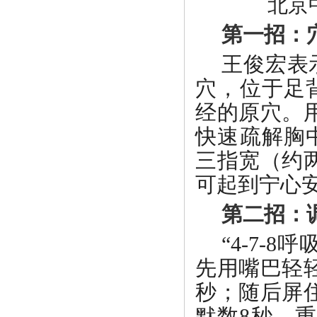
北京
第一招：
王俊宏表
穴，位于足
经的原穴。
快速疏解胸
三指宽（约
可起到宁心
第二招：
“4-7-
先用嘴巴轻
秒；随后屏
默数8秒。