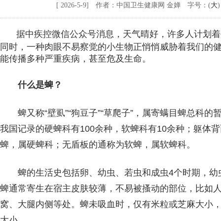
[ 2026-5-9] 作者：中国卫生健康网 金婵 字号：(
大
)
据中疾控微信公众号消息，天气晴好，许多人计划着
同时，一种肉眼不易察觉的小生物正悄悄威胁着我们的
能传播多种严重疾病，甚至危及生命。
什么是蜱？
蜱又称“壁虱”“狗豆子”“草爬子”，属寄螨目蜱总科的
我国记录的硬蜱科有100余种，软蜱科有10余种；躯体
蜱，属硬蜱科；无盾板的通称为软蜱，属软蜱科。
蜱的生活史包括卵、幼虫、若虫和成虫4个时期，幼
蜱通常寄生在宿主皮肤较薄，不易被搔动的部位，比如
窝、大腿内侧等处。蜱未吸血时，仅有米粒或芝麻大小
大小。