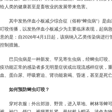
给人类的健康甚至是畜牧业的发展带来危害。
其中发热伴血小板减少综合征（俗称“蜱虫病”）是
叮咬传播，以发热伴血小板减少为主要临床表现，起病
意的是：自2026年4月1日起，该病纳入乙类传染病进
控制措施。
巴贝虫病是一种新发、罕见寄生虫病，经蜱虫叮咬
疫功能正常的感染者多无明显症状或出现流感样症状，
血、蛋白尿、呼吸窘迫、肾功能衰竭、昏迷，甚至是死
如何预防蜱虫叮咬？
穿对衣服：外出郊游、野营，进入草地、树林等蜱
裤，袖口、领口、裤腿要扎紧，最好戴上帽子。浅色衣