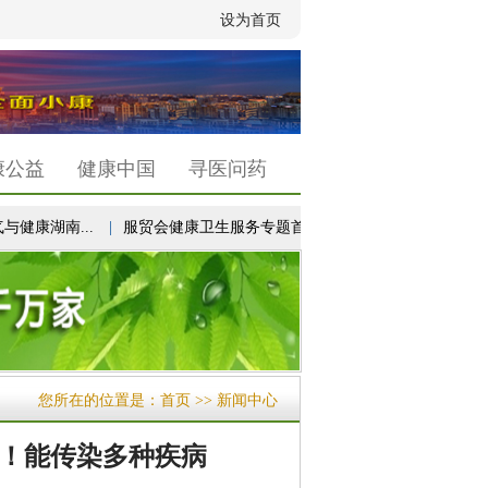
设为首页
康公益
健康中国
寻医问药
湖南...
|
服贸会健康卫生服务专题首次设立“未来医疗...
|
以高质
您所在的位置是：
首页
>> 新闻中心
！能传染多种疾病