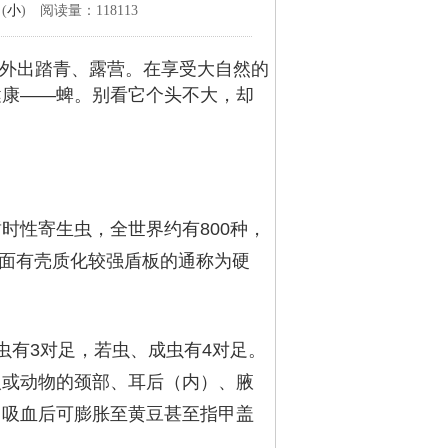
 (
小
) 阅读量：118113
外出踏青、露营。在享受大自然的
健康——蜱。别看它个头不大，却
暂时性寄生虫，全世界约有800种，
背面有壳质化较强盾板的通称为硬
虫有3对足，若虫、成虫有4对足。
人或动物的颈部、耳后（内）、腋
，吸血后可膨胀至黄豆甚至指甲盖