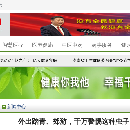
六
智慧医疗
医养健康
中医中药
药事服务
健
动” 赵之心：1亿人健康实验，...
|
湖南省卫生健康委召开“时令节气与健康
新闻中心
外出踏青、郊游，千万警惕这种虫子