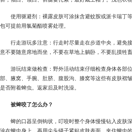
使用驱避剂：裸露皮肤可涂抹含避蚊胺或派卡瑞丁
包可提前用氯菊酯喷雾处理。
行走游玩多注意：行走时尽量走在步道中央，避免
意不要随意席地而坐，不要在草地上躺卧，不要乱摸牲
游玩结束做检查：野外活动结束仔细检查身体各部
部、腋窝、手腕、肚脐、腹股沟、膝窝等这些有皮肤褶
是否附着蜱虫。返家后及时洗澡。
被蜱咬了怎么办？
蜱的口器呈倒钩状，叮咬时整个身体慢慢钻入皮肤
涂在蜱虫身上，再用尖头镊子紧贴皮肤表面，夹住蜱虫