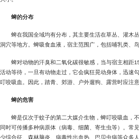
蜱的分布
蜱在我国全域均有分布，其主要生活在草丛、灌木
洞穴等地方。蜱吸食血液，宿主范围广，包括哺乳类、
蜱对动物的汗臭和二氧化碳很敏感，当与宿主相距1
活动等待，一旦有动物走过，它会疯狂晃动身体，迅速
叮咬吸血。因此，踏青、郊游、户外遛狗、露营时应注
蜱的危害
蜱是仅次于蚊子的第二大媒介生物，蜱叮咬吸血，
同时可传播多种病原体（病毒、细菌、寄生虫等）。常
少综合征、森林脑炎、病毒性出血热、巴贝虫病等众多