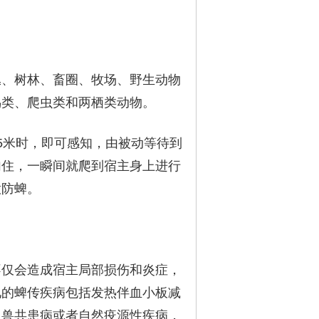
丛、树林、畜圈、牧场、野生动物
鸟类、爬虫类和两栖类动物。
5米时，即可感知，由被动等待到
勾住，一瞬间就爬到宿主身上进行
意防蜱。
不仅会造成宿主局部损伤和炎症，
见的蜱传疾病包括发热伴血小板减
人兽共患病或者自然疫源性疾病，