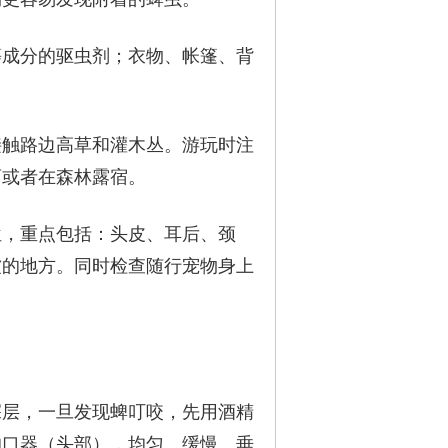
等成分的驱虫剂；衣物、帐篷、背
接触路边高草和灌木丛。游玩时注
畜或者在森林露宿。
位，重点包括：头皮、耳后、颈
皱的地方。同时检查随行宠物身上
深层，一旦发现蜱叮咬，先用酒精
的口器（头部），均匀、缓慢、垂