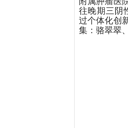
附属肿瘤医
往晚期三阴
过个体化创
集：骆翠翠、