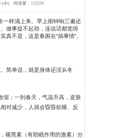
) (
小
) 阅读量：123259
水一样涌上来。早上闹钟响三遍还
呆、做事提不起劲，连说话都觉得
实真不是，这是春困在“搞事情”。
应。简单说，就是身体还没从冬
会收缩；一到春天，气温升高，皮肤
氧相对减少，人就会昏昏欲睡、反
晚，褪黑素（有助眠作用的激素）分