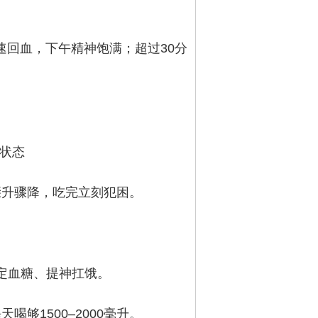
钟：快速回血，下午精神饱满；超过30分
神状态
骤升骤降，吃完立刻犯困。
稳定血糖、提神扛饿。
够1500–2000毫升。