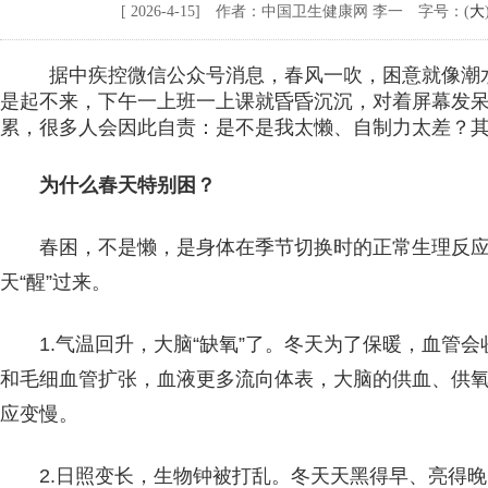
[ 2026-4-15] 作者：中国卫生健康网 李一 字号：(
大
据中疾控微信公众号消息，春风一吹，困意就像潮
是起不来，下午一上班一上课就昏昏沉沉，对着屏幕发
累，很多人会因此自责：是不是我太懒、自制力太差？其
为什么春天特别困？
春困，不是懒，是身体在季节切换时的正常生理反
天“醒”过来。
1.气温回升，大脑“缺氧”了。冬天为了保暖，血管
和毛细血管扩张，血液更多流向体表，大脑的供血、供
应变慢。
2.日照变长，生物钟被打乱。冬天天黑得早、亮得