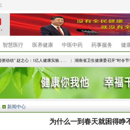
五
智慧医疗
医养健康
中医中药
药事服务
健
动” 赵之心：1亿人健康实验，...
|
湖南省卫生健康委召开“时令节气与健
新闻中心
为什么一到春天就困得睁