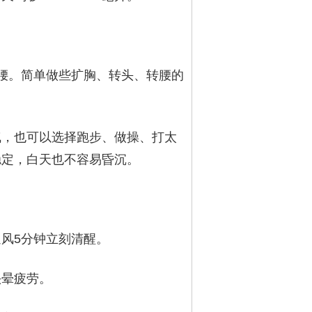
腰。简单做些扩胸、转头、转腰的
气，也可以选择跑步、做操、打太
稳定，白天也不容易昏沉。
风5分钟立刻清醒。
头晕疲劳。