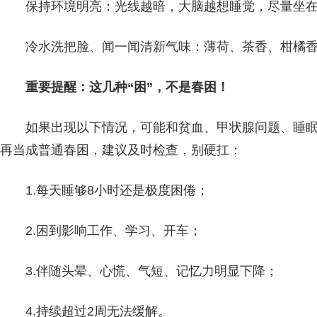
保持环境明亮：光线越暗，大脑越想睡觉，尽量坐
冷水洗把脸、闻一闻清新气味：薄荷、茶香、柑橘
重要提醒：这几种“困”，不是春困！
如果出现以下情况，可能和贫血、甲状腺问题、睡
再当成普通春困，建议及时检查，别硬扛：
1.每天睡够8小时还是极度困倦；
2.困到影响工作、学习、开车；
3.伴随头晕、心慌、气短、记忆力明显下降；
4.持续超过2周无法缓解。