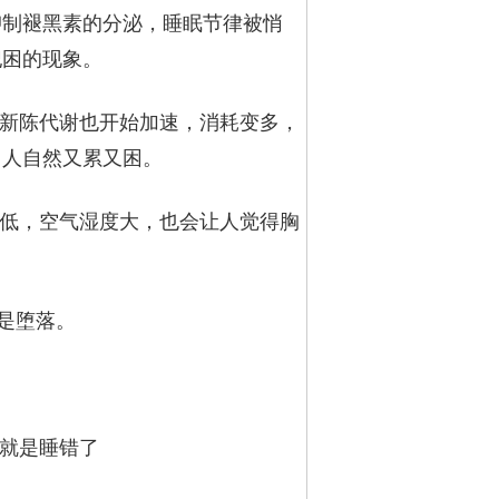
抑制褪黑素的分泌，睡眠节律被悄
犯困的现象。
体新陈代谢也开始加速，消耗变多，
，人自然又累又困。
偏低，空气湿度大，也会让人觉得胸
是堕落。
，就是睡错了