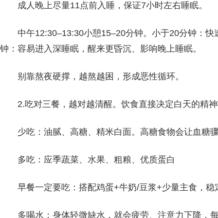
成人晚上尽量11点前入睡，保证7小时左右睡眠。
中午12:30–13:30小憩15–20分钟。小于20分
钟：容易进入深睡眠，醒来更昏沉、影响晚上睡眠。
别靠熬夜硬撑，越熬越困，形成恶性循环。
2.吃对三餐，越对越清醒。饮食直接决定白天的精
少吃：油腻、高糖、精米白面。高糖食物会让血糖
多吃：应季蔬菜、水果、粗粮、优质蛋白
早餐一定要吃：搭配鸡蛋+牛奶/豆浆+少量主食，
多喝水：身体轻微缺水，就会疲劳、注意力下降，每天喝