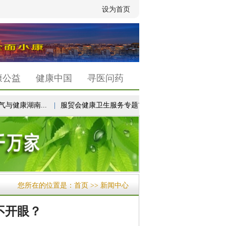
设为首页
康公益
健康中国
寻医问药
康湖南...
|
服贸会健康卫生服务专题首次设立“未来医疗...
|
以高质
您所在的位置是：
首页
>> 新闻中心
不开眼？