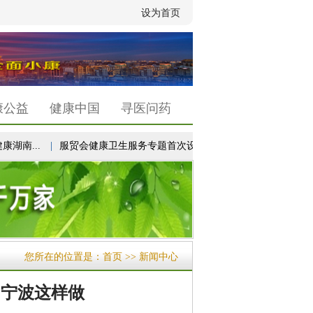
设为首页
康公益
健康中国
寻医问药
南...
|
服贸会健康卫生服务专题首次设立“未来医疗...
|
以高质量
您所在的位置是：
首页
>> 新闻中心
 宁波这样做