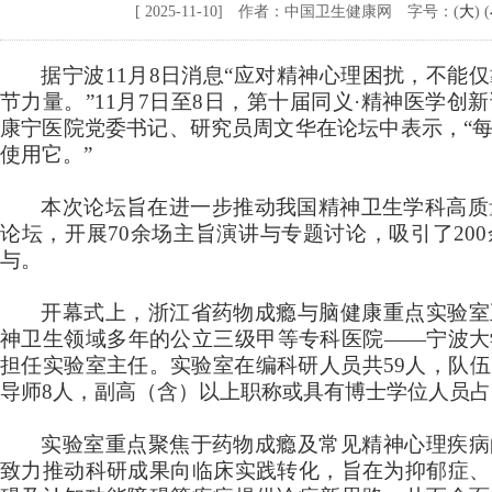
[ 2025-11-10] 作者：中国卫生健康网 字号：(
大
) (
据
宁波
11月8日消息“应对精神心理困扰，不能
节力量。”11月7日至8日，第十届同义·精神医学
康宁医院党委书记、研究员周文华在论坛中表示，“
使用它。”
本次论坛旨在进一步推动我国精神卫生学科高质
论坛，开展70余场主旨演讲与专题讨论，吸引了20
与。
开幕式上，浙江省药物成瘾与脑健康重点实验室
神卫生领域多年的公立三级甲等专科医院
——宁波大
担任实验室主任。实验室在编科研人员共59人，队
导师8人，副高（含）以上职称或具有博士学位人员占
实验室重点聚焦于药物成瘾及常见精神心理疾病
致力推动科研成果向临床实践转化，旨在为抑郁症、