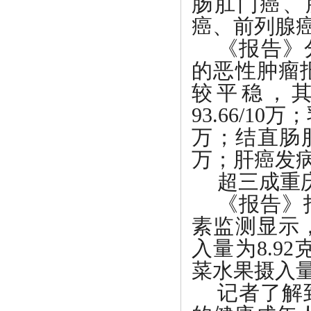
肠肛门癌、
癌、前列腺
《报告》
的恶性肿瘤
较平稳，其
93.66/10万
万；结直肠肛门
万；肝癌发病率由
超三成重
《报告》
素监测显示
入量为8.9
菜水果摄入量为
记者了解