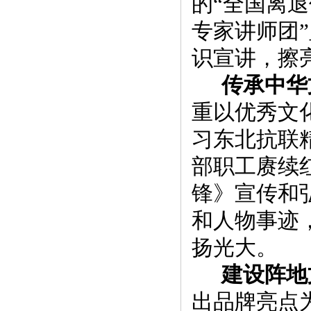
的
“
全
国
离退
专
家
讲师团
”
识
宣
讲
，擦
传
承
中华
重
以优秀文
习东
北抗
联
部
职
工赓
续
锋
》宣
传
和
和人物
事迹
扬
光大
。
建设阵
地
出
品牌亮点