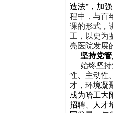
造法
”，加
程中，
与百
课
的形式，
工，以史
为
亮
医
院
发
展
坚持党管
始终坚持
性、主
动
性
才，环境凝
成为哈工大
招聘、人才