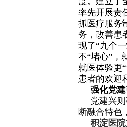
度。建立了
率先
开
展
责
抓医疗服务
务，改善患
现了
“
九个
一
不
“堵心”，
就
医
体
验
更
患者的欢
迎
强化党建
党建
兴则
断
融合特色
积
淀
医
院