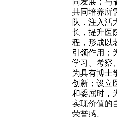
同
发
展；
与
共同培养
所
队
，注入活
长
，提升
医
程
，形成以
引
领
作用
；
学习
、考察
为
具有博士
创
新
；
设
立
和委屈
时
，
实现
价
值
的
荣誉
感。