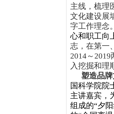
主线
，梳理
文化建设
展
字工作
理念
心和职
工向
志，在第一
2014～2019
入挖
掘和理
塑造品牌
国
科
学
院院
主
讲
嘉
宾，
组
成的
“夕
阳